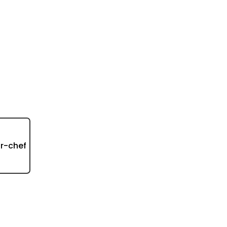
d
ur-chef