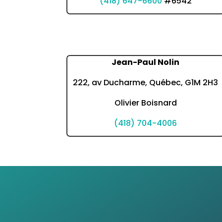
(418) 647-6600
#6542
Jean-Paul Nolin
222, av Ducharme, Québec, G1M 2H3
Olivier Boisnard
(418) 704-4006