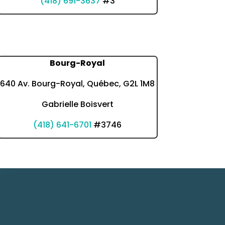
(418) 691-3637
#3
Bourg-Royal
640 Av. Bourg-Royal, Québec, G2L 1M8
Gabrielle Boisvert
(418) 641-6701
#3746