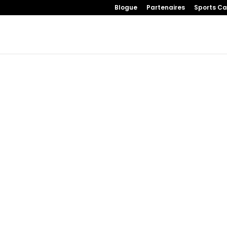
Blogue
Partenaires
Sports Ca
cas d’urgence