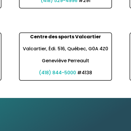
(418) 529-4996
#291
Centre des sports Valcartier
Valcartier, Édi. 516, Québec, G0A 4Z0
Geneviève Perreault
(418) 844-5000
#4138