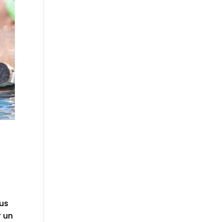
ous
r un