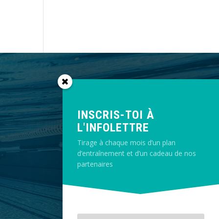
INSCRIS-TOI À
L'INFOLETTRE
Tirage à chaque mois d’un plan
d’entraînement et d’un cadeau de nos
partenaires